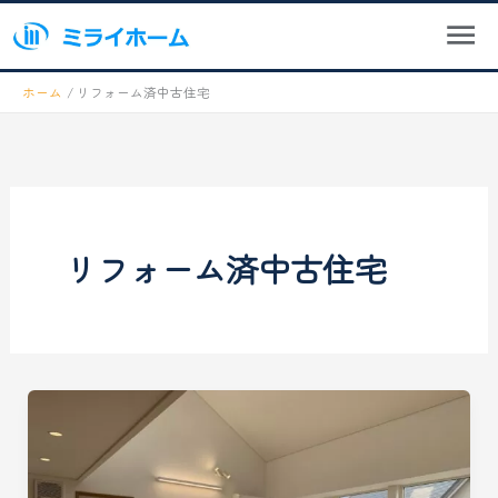
メ
内
ニ
容
ュ
を
ー
ホーム
リフォーム済中古住宅
ス
キ
ッ
プ
リフォーム済中古住宅