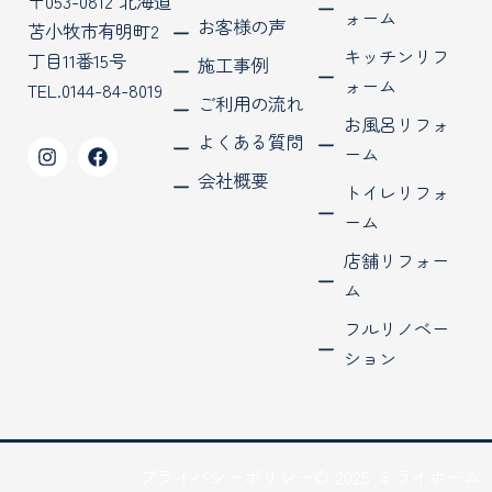
〒053-0812 北海道
ォーム
お客様の声
苫小牧市有明町2
キッチンリフ
丁目11番15号
施工事例
ォーム
TEL.0144-84-8019
ご利用の流れ
お風呂リフォ
よくある質問
I
F
ーム
n
a
会社概要
s
c
トイレリフォ
t
e
ーム
a
b
g
o
店舗リフォー
r
o
a
k
ム
m
フルリノベー
ション
プライバシーポリシー
© 2025 ミライホーム