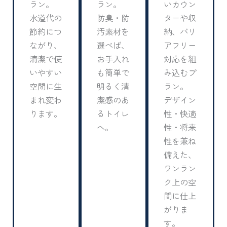
ラン。
ラン。
いカウン
水道代の
防臭・防
ターや収
節約につ
汚素材を
納、バリ
ながり、
選べば、
アフリー
清潔で使
お手入れ
対応を組
いやすい
も簡単で
み込むプ
空間に生
明るく清
ラン。
まれ変わ
潔感のあ
デザイン
ります。
るトイレ
性・快適
へ。
性・将来
性を兼ね
備えた、
ワンラン
ク上の空
間に仕上
がりま
す。