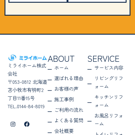
ABOUT
SERVICE
ミライホーム株式
ホーム
サービス内容
会社
選ばれる理由
リビングリフ
〒053-0812 北海道
ォーム
お客様の声
苫小牧市有明町2
キッチンリフ
丁目11番15号
施工事例
ォーム
TEL.0144-84-8019
ご利用の流れ
お風呂リフォ
よくある質問
I
F
ーム
n
a
会社概要
s
c
トイレリフォ