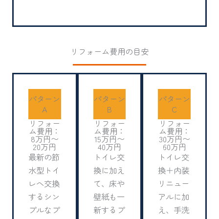
リフォーム費用の目安
パターン
パターン
パターン
A
B
C
リフォー
リフォー
リフォー
ム費用：
ム費用：
ム費用：
8万円〜
15万円〜
30万円〜
20万円
40万円
60万円
最新の節
トイレ交
トイレ交
水型トイ
換に加え
換＋内装
レへ交換
て、床や
リニュー
するシン
壁紙も一
アルに加
プルなプ
新するプ
え、手洗