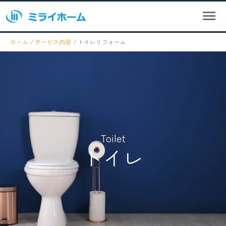
メ
内
ニ
容
ュ
を
ー
ホーム
サービス内容
トイレリフォーム
ス
キ
ッ
プ
Toilet
トイレ